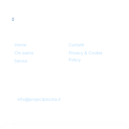
P.I. 02042300851
Sitemap
Home
Contatti
Chi siamo
Privacy & Cookie
Policy
Servizi
Contatti
Via Redentore 456/B | 93100
Caltanissetta
Mail:
info@projectpiscina.it
09341 903061