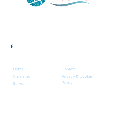
Project Piscina
P.I. 02042300851
Sitemap
Home
Contatti
Chi siamo
Privacy & Cookie
Policy
Servizi
Contatti
Via Redentore 456/B | 93100
Caltanissetta